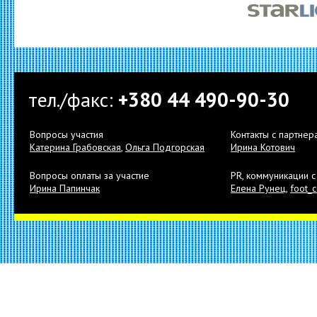
тел./факс:
+380 44 490-90-30
Вопросы участия
Контакты с партнер
Катерина Грабовская
,
Ольга Подгорская
Ирина Котович
Вопросы оплаты за участие
PR, коммуникации 
Ирина Папинчак
Елена Рунец
,
foot_