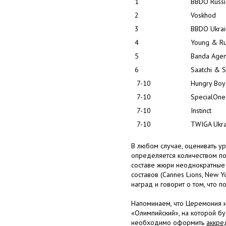
1
BBDO Russi
2
Voskhod
3
BBDO Ukrai
4
Young & R
5
Banda Age
6
Saatchi & S
7-10
Hungry Boy
7-10
SpecialOne
7-10
Instinct
7-10
TWIGA Ukra
В любом случае, оценивать у
определяется количеством под
составе жюри неоднократные
составов (Cannes Lions, New Yo
наград и говорит о том, что 
Напоминаем, что Церемония н
«Олимпийский», на которой б
необходимо оформить
аккре